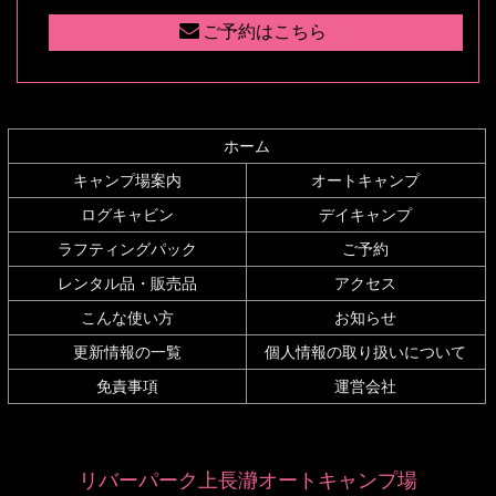
先
る
ご予約はこちら
頭
へ
戻
る
ホーム
キャンプ場案内
オートキャンプ
ログキャビン
デイキャンプ
ラフティングパック
ご予約
レンタル品・販売品
アクセス
こんな使い方
お知らせ
更新情報の一覧
個人情報の取り扱いについて
免責事項
運営会社
リバーパーク上長瀞オートキャンプ場