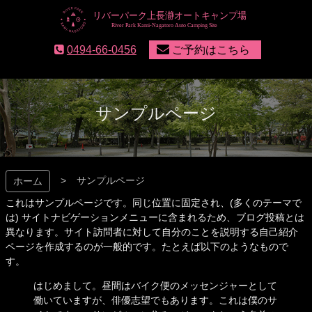
コ
ン
テ
リバーパーク上長瀞
0494-66-0456
ご予約はこちら
ン
ツ
本
文
へ
サンプルページ
ス
キ
ッ
プ
サンプルページ
ホーム
これはサンプルページです。同じ位置に固定され、(多くのテーマで
は) サイトナビゲーションメニューに含まれるため、ブログ投稿とは
異なります。サイト訪問者に対して自分のことを説明する自己紹介
ページを作成するのが一般的です。たとえば以下のようなもので
す。
はじめまして。昼間はバイク便のメッセンジャーとして
働いていますが、俳優志望でもあります。これは僕のサ