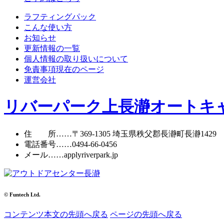
ラフティングパック
こんな使い方
お知らせ
更新情報の一覧
個人情報の取り扱いについて
免責事項
現在のページ
運営会社
リバーパーク上長瀞オートキ
住 所
……〒369-1305 埼玉県秩父郡長瀞町長瀞1429
電話番号
……
0494-66-0456
メール
……apply
riverpark.jp
© Funtech Ltd.
コンテンツ本文の先頭へ戻る
ページの先頭へ戻る