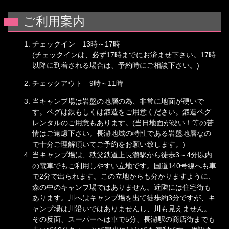
ご利用案内
チェックイン 13時～17時
(チェックインは、必ず17時までにお済ませ下さい。17時
以降に到着される場合は、予約時にご相談下さい。)
チェックアウト 9時～11時
当キャンプ場は岩盤の地層の為、非常に地面が硬いで
す。ペグは鉄もしくは鍛造をご用意ください。鍛造ペグ
レンタルのご用意もあります。(当日地面が硬い！等の苦
情はご遠慮下さい。長瀞地域の特性である岩盤地層なの
で十分ご理解頂いてご予約をお願い致します。)
当キャンプ場は、秩父鉄道上長瀞駅から徒歩3～4分以内
の電車でもご利用しやすい立地です。国道140号線へも車
で2分で出られます。この立地からも分かりますように、
森の中のキャンプ場ではありません。近隣には住宅街も
あります。川へはキャンプ場を出て徒歩約3分ですが、キ
ャンプ場は川沿いではありませんし、川も見えません。
その反面、スーパーへは車で5分、長瀞駅の商店街までも