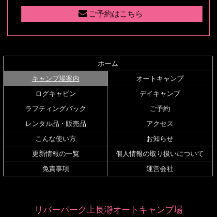
先
る
ご予約はこちら
頭
へ
戻
る
ホーム
現在のページ
キャンプ場案内
オートキャンプ
ログキャビン
デイキャンプ
ラフティングパック
ご予約
レンタル品・販売品
アクセス
こんな使い方
お知らせ
更新情報の一覧
個人情報の取り扱いについて
免責事項
運営会社
リバーパーク上長瀞オートキャンプ場