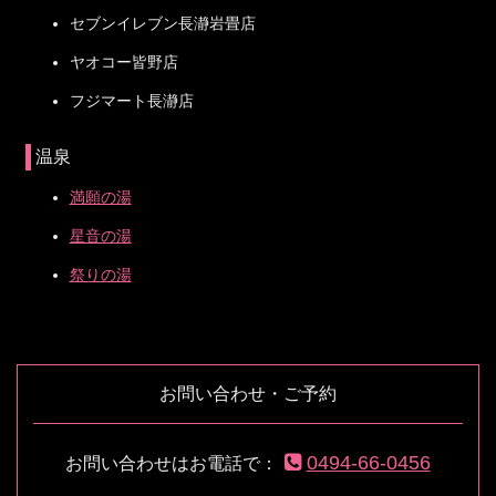
セブンイレブン長瀞岩畳店
ヤオコー皆野店
フジマート長瀞店
温泉
満願の湯
星音の湯
祭りの湯
コ
ペ
ン
ー
テ
ジ
お問い合わせ・ご予約
ン
の
ツ
先
本
頭
0494-66-0456
お問い合わせはお電話で：
文
へ
の
戻