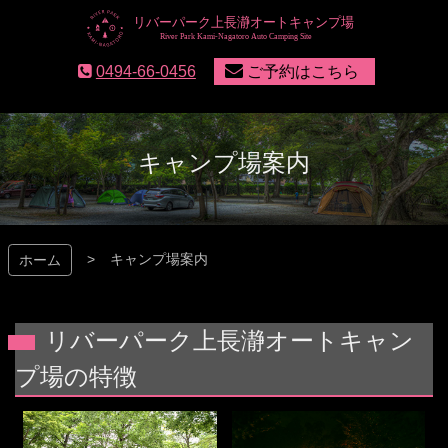
コ
ン
テ
リバーパーク上長瀞
0494-66-0456
ご予約はこちら
ン
ツ
本
文
へ
キャンプ場案内
ス
キ
ッ
プ
キャンプ場案内
ホーム
リバーパーク上長瀞オートキャン
プ場の特徴