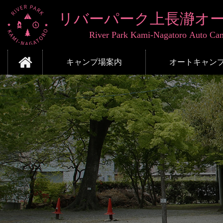
コ
ン
テ
ン
ツ
リバーパーク上長瀞
本
キャンプ場案内
オートキャン
文
へ
ス
キ
ッ
プ