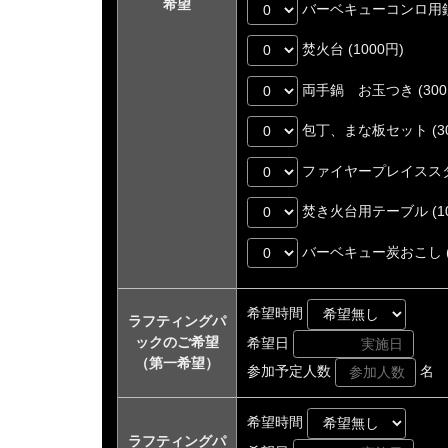
希望
バーベキューコンロ用鉄板
焚火台 (1000円)
両手鍋 お玉つき (300
包丁、まな板セット (30
ファイヤープレイススタン
焚き火台用テーブル (10
バーベキュー炭おこし (3
希望時間
ラフティングパ
ックのご希望
希望日
（第一希望）
参加予定人数
名
希望時間
ラフティングパ