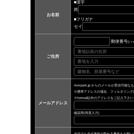
■漢字
姓
お名前
■フリガナ
セイ
郵便番号
(ハ
ご住所
riverpark.jp からのメールが受信可能な
※携帯アドレスの場合、フィルタリング
※hotmail以外のアドレスをご記入下さい
メールアドレス
確認用(再度入力)
当日でも必ず連絡の取れる番号をお願い