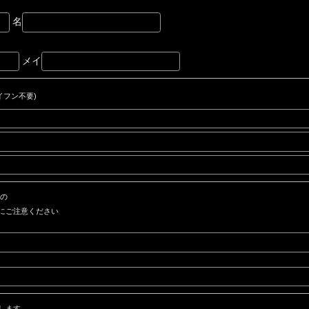
名
メイ
イフン不要)
もの
にご注意ください
します