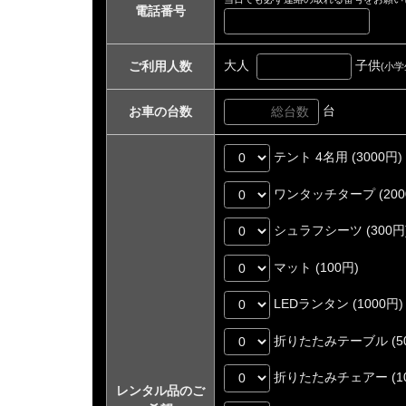
電話番号
大人
子供
ご利用人数
(小学
台
お車の台数
テント 4名用 (3000円)
ワンタッチタープ (200
シュラフシーツ (300円
マット (100円)
LEDランタン (1000円)
折りたたみテーブル (50
折りたたみチェアー (10
レンタル品のご