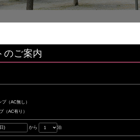
トのご案内
ンプ（AC無し）
プ（AC有り）
から
泊