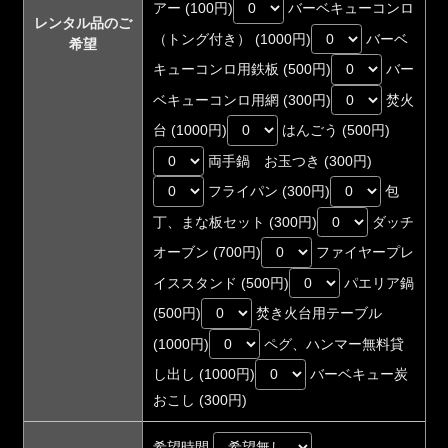
アー (100円)
バーベキューコンロ
レンタル品のご
（トング付き） (1000円)
バーベ
希望
キューコンロ用鉄板 (500円)
バー
ベキューコンロ用網 (300円)
焚火
台 (1000円)
はんごう (500円)
両手鍋 お玉つき (300円)
フライパン (300円)
包
丁、まな板セット (300円)
ダッチ
オーブン (700円)
ファイヤープレ
イススタンド (500円)
パエリア鍋
(500円)
焚き火台用テーブル
(1000円)
ペグ、ハンマー無料貸
し出し (1000円)
バーベキュー炭
おこし (300円)
希望時間