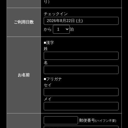
り）
チェックイン
ご利用日数
から
泊
■漢字
姓
名
お名前
■フリガナ
セイ
メイ
郵便番号
(ハイフン不要)