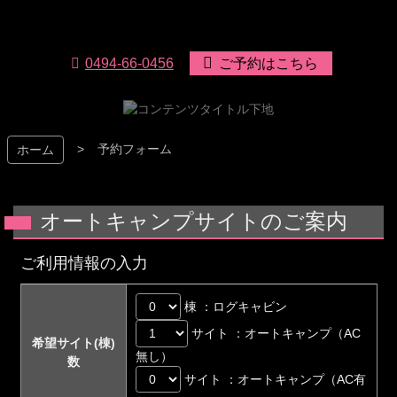
コ
ン
テ
リバーパーク上長瀞
0494-66-0456
ご予約はこちら
ン
ツ
本
文
へ
予約フォーム
ホーム
ス
キ
ッ
プ
オートキャンプサイトのご案内
ご利用情報の入力
棟 ：ログキャビン
サイト ：オートキャンプ（AC
希望サイト(棟)
無し）
数
サイト ：オートキャンプ（AC有