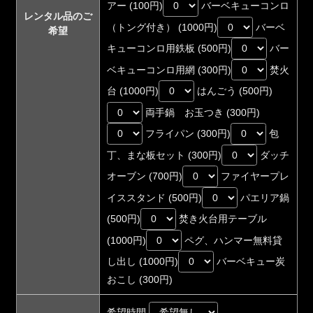
アー (100円)
バーベキューコンロ
レンタル品のご
（トング付き） (1000円)
バーベ
希望
キューコンロ用鉄板 (500円)
バー
ベキューコンロ用網 (300円)
焚火
台 (1000円)
はんごう (500円)
両手鍋 お玉つき (300円)
フライパン (300円)
包
丁、まな板セット (300円)
ダッチ
オーブン (700円)
ファイヤープレ
イススタンド (500円)
パエリア鍋
(500円)
焚き火台用テーブル
(1000円)
ペグ、ハンマー無料貸
し出し (1000円)
バーベキュー炭
おこし (300円)
希望時間