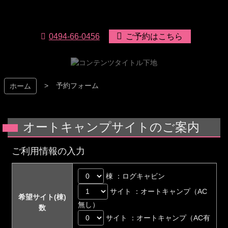
コ
ン
テ
リバーパーク上長瀞
0494-66-0456
ご予約はこちら
ン
ツ
本
文
へ
予約フォーム
ホーム
ス
キ
ッ
プ
オートキャンプサイトのご案内
ご利用情報の入力
棟 ：ログキャビン
サイト ：オートキャンプ（AC
希望サイト(棟)
無し）
数
サイト ：オートキャンプ（AC有