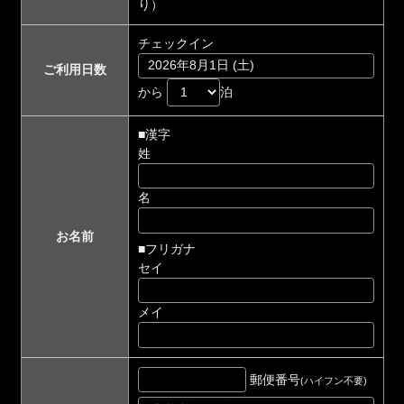
り）
チェックイン
ご利用日数
から
泊
■漢字
姓
名
お名前
■フリガナ
セイ
メイ
郵便番号
(ハイフン不要)