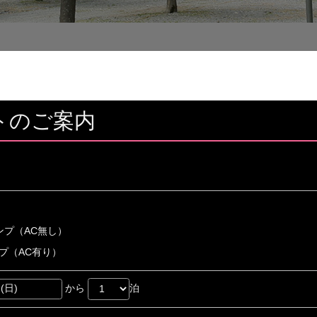
トのご案内
ンプ（AC無し）
プ（AC有り）
から
泊