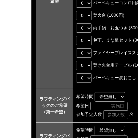
希望
バーベキューコンロ用鉄板
焚火台 (1000円)
両手鍋 お玉つき (300
包丁、まな板セット (30
ファイヤープレイススタン
焚き火台用テーブル (10
バーベキュー炭おこし (3
希望時間
ラフティングパ
ックのご希望
希望日
（第一希望）
参加予定人数
名
希望時間
ラフティングパ