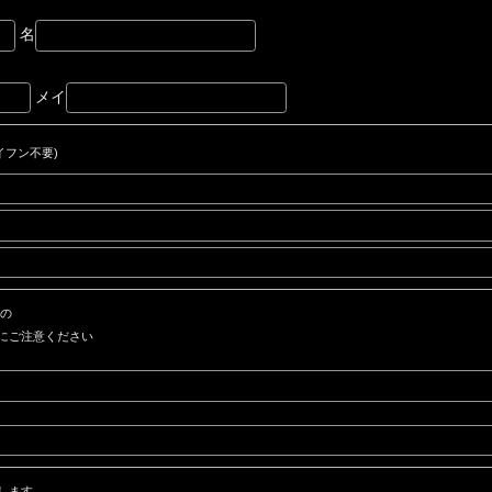
名
メイ
イフン不要)
もの
にご注意ください
します