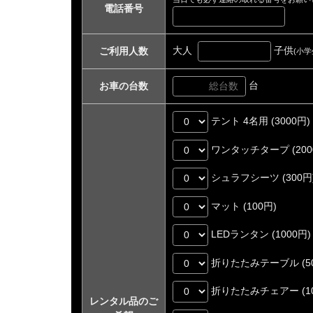
電話番号
大人
子供
ご利用人数
(小学
台
お車の台数
テント 4名用 (3000円)
ワンタッチタープ (200
シュラフシーツ (300円
マット (100円)
LEDランタン (1000円)
折りたたみテーブル (50
折りたたみチェアー (10
レンタル品のご