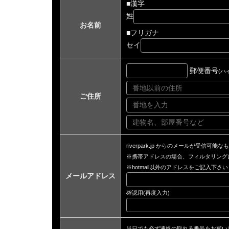
■漢字
姓
お名前
■フリガナ
セイ
郵便番号
(ハ
ご住所
riverpark.jp からのメールが受信可能な
※携帯アドレスの場合、フィルタリング
※hotmail以外のアドレスをご記入下さい
メールアドレス
確認用(再度入力)
当日でも必ず連絡の取れる番号をお願い