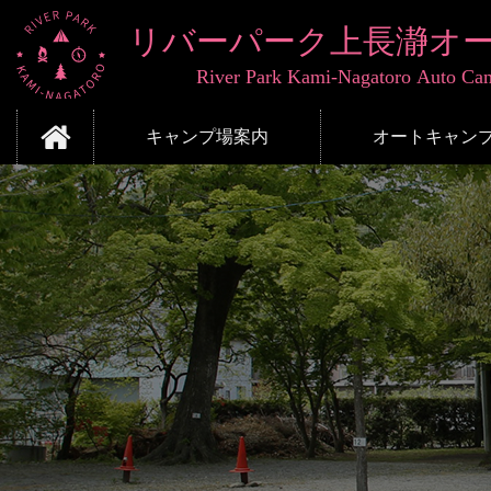
コ
ン
テ
ン
ツ
リバーパーク上長瀞
本
キャンプ場案内
オートキャン
文
へ
ス
キ
ッ
プ