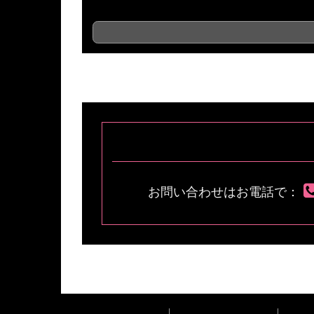
コ
ペ
ン
ー
テ
ジ
ン
の
ツ
先
本
頭
文
へ
の
戻
先
る
お問い合わせはお電話で：
頭
へ
戻
る