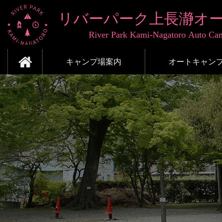
コ
ン
テ
ン
ツ
リバーパーク上長瀞
本
キャンプ場案内
オートキャン
文
へ
ス
キ
ッ
プ