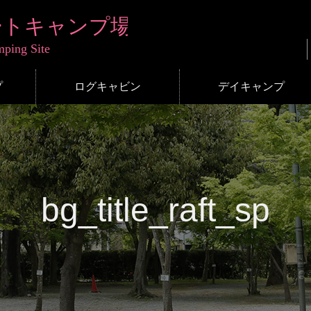
プ
ログキャビン
デイキャンプ
bg_title_raft_sp