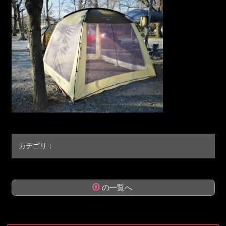
カテゴリ：
の一覧へ
コ
ペ
ン
ー