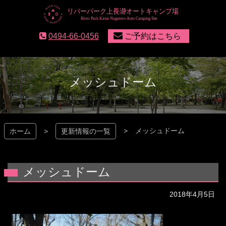
コ
ン
テ
リバーパーク上長瀞
0494-66-0456
ご予約はこちら
ン
ツ
本
文
へ
メッシュドーム
ス
キ
ッ
プ
メッシュドーム
ホーム
更新情報の一覧
メッシュドーム
2018年4月5日