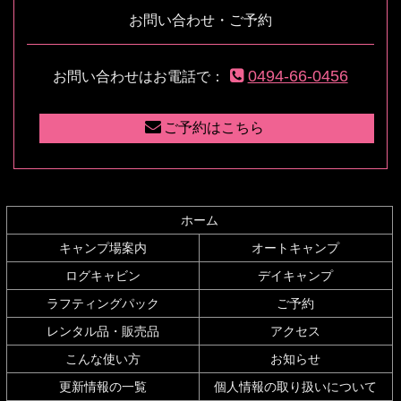
テ
ジ
お問い合わせ・ご予約
ン
の
ツ
先
本
頭
0494-66-0456
お問い合わせはお電話で：
文
へ
の
戻
先
る
ご予約はこちら
頭
へ
戻
る
ホーム
キャンプ場案内
オートキャンプ
ログキャビン
デイキャンプ
ラフティングパック
ご予約
レンタル品・販売品
アクセス
こんな使い方
お知らせ
更新情報の一覧
個人情報の取り扱いについて