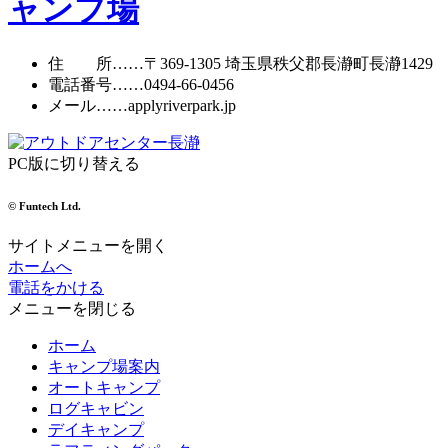
ャンプ場
住 所
……〒369-1305 埼玉県秩父郡長瀞町長瀞1429
電話番号
……
0494-66-0456
メール
……apply
riverpark.jp
PC版に切り替える
© Funtech Ltd.
サイトメニューを開く
ホームへ
電話をかける
メニューを閉じる
ホーム
キャンプ場案内
オートキャンプ
ログキャビン
デイキャンプ