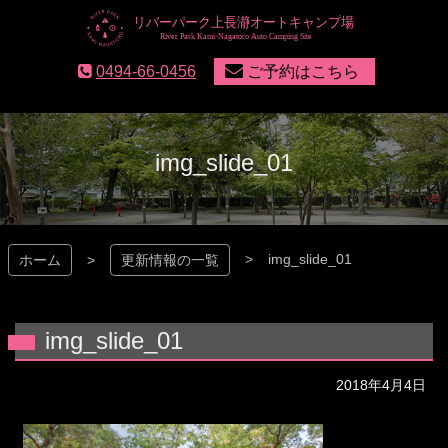
コ
ン
テ
リバーパーク上長瀞
0494-66-0456
ご予約はこちら
ン
ツ
本
文
へ
img_slide_01
ス
キ
ッ
プ
img_slide_01
ホーム
更新情報の一覧
img_slide_01
2018年4月4日