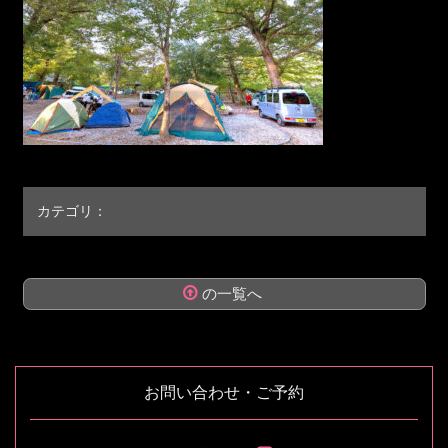
カテゴリ：
の一覧へ
コ
ペ
ン
ー
テ
ジ
お問い合わせ・ご予約
ン
の
ツ
先
本
頭