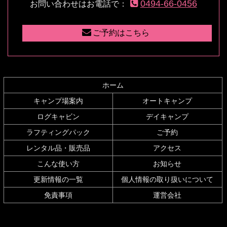
0494-66-0456
お問い合わせはお電話で：
文
へ
の
戻
先
る
ご予約はこちら
頭
へ
戻
る
ホーム
キャンプ場案内
オートキャンプ
ログキャビン
デイキャンプ
ラフティングパック
ご予約
レンタル品・販売品
アクセス
こんな使い方
お知らせ
更新情報の一覧
個人情報の取り扱いについて
免責事項
運営会社