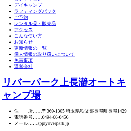
デイキャンプ
ラフティングパック
ご予約
レンタル品・販売品
アクセス
こんな使い方
お知らせ
更新情報の一覧
個人情報の取り扱いについて
免責事項
運営会社
リバーパーク上長瀞オートキ
ャンプ場
住 所
……〒369-1305 埼玉県秩父郡長瀞町長瀞1429
電話番号
……
0494-66-0456
メール
……apply
riverpark.jp